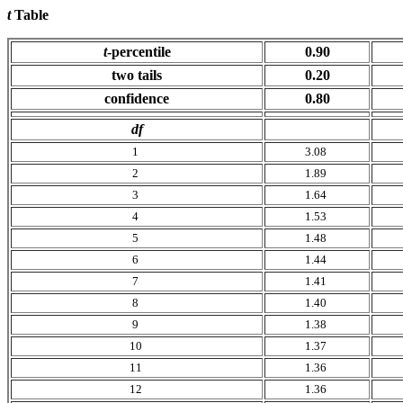
t
Table
t
-percentile
0.90
two tails
0.20
confidence
0.80
df
1
3.08
2
1.89
3
1.64
4
1.53
5
1.48
6
1.44
7
1.41
8
1.40
9
1.38
10
1.37
11
1.36
12
1.36