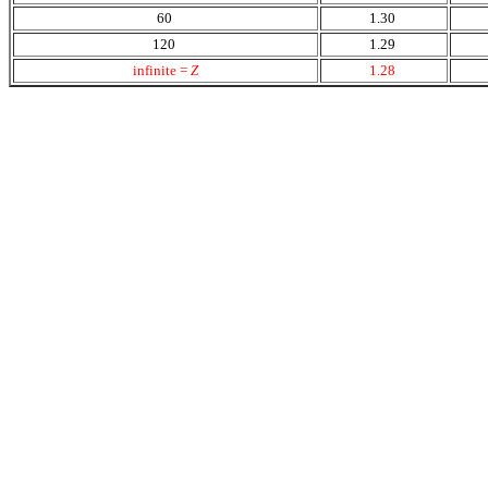
60
1.30
120
1.29
infinite =
Z
1.28